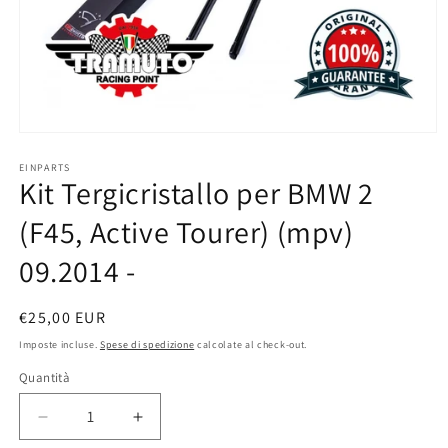
Apri
contenuti
multimediali
EINPARTS
Kit Tergicristallo per BMW 2
1
in
finestra
(F45, Active Tourer) (mpv)
modale
09.2014 -
Prezzo
€25,00 EUR
di
Imposte incluse.
Spese di spedizione
calcolate al check-out.
listino
Quantità
Quantità
Diminuisci
Aumenta
quantità
quantità