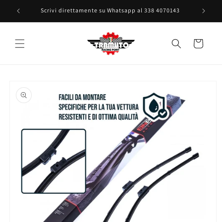
Vai
direttamente
541
Scrivi direttamente su Whatsapp al 338 4070143
ai contenuti
Carrello
Passa alle
informazioni
sul prodotto