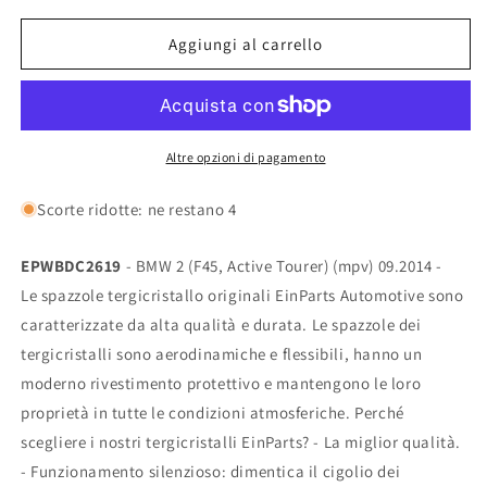
per
per
Kit
Kit
Aggiungi al carrello
Tergicristallo
Tergicristallo
per
per
BMW
BMW
2
2
(F45,
(F45,
Altre opzioni di pagamento
Active
Active
Tourer)
Tourer)
Scorte ridotte: ne restano 4
(mpv)
(mpv)
09.2014
09.2014
EPWBDC2619
- BMW 2 (F45, Active Tourer) (mpv) 09.2014 -
-
-
Le spazzole tergicristallo originali EinParts Automotive sono
caratterizzate da alta qualità e durata. Le spazzole dei
tergicristalli sono aerodinamiche e flessibili, hanno un
moderno rivestimento protettivo e mantengono le loro
proprietà in tutte le condizioni atmosferiche. Perché
scegliere i nostri tergicristalli EinParts? - La miglior qualità.
- Funzionamento silenzioso: dimentica il cigolio dei